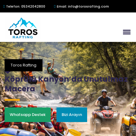
Telefon: 05342042800
Email: info@torosrafting.com
Toros Rafting
Köprülü Kanyon’da Unutulmaz
Macera
Whatsapp Destek
Bizi Arayın