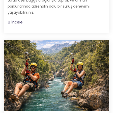
turda özel buggy araçlarıyla toprak ve orman
parkurlarında adrenalin dolu bir sürüş deneyimi
yaşayabilirsiniz.
İncele