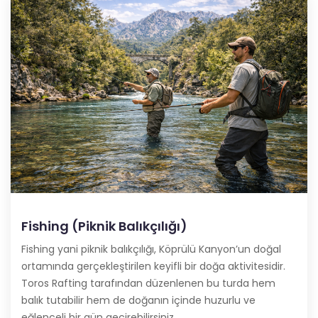
Fishing (Piknik Balıkçılığı)
Fishing yani piknik balıkçılığı, Köprülü Kanyon’un doğal
ortamında gerçekleştirilen keyifli bir doğa aktivitesidir.
Toros Rafting tarafından düzenlenen bu turda hem
balık tutabilir hem de doğanın içinde huzurlu ve
eğlenceli bir gün geçirebilirsiniz.